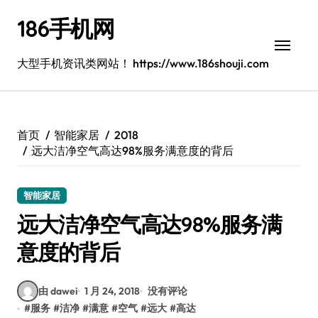
跳
186手机网
转
到
内
大型手机资讯类网站！ https://www.186shouji.com
容
首页
智能家居
2018
远大洁净空气高达98%服务满意度的背后
智能家居
远大洁净空气高达98%服务满
意度的背后
由 dawei
1 月 24, 2018
没有评论
#
服务
#
洁净
#
满意
#
空气
#
远大
#
高达