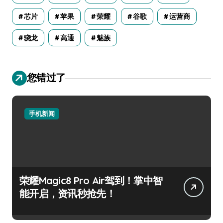
芯片
苹果
荣耀
谷歌
运营商
骁龙
高通
魅族
您错过了
手机新闻
荣耀Magic8 Pro Air驾到！掌中智
能开启，资讯秒抢先！