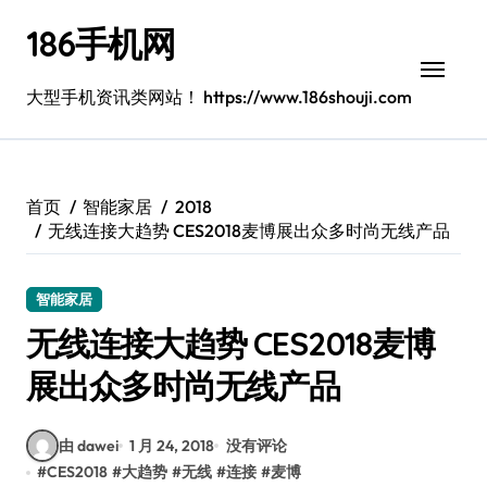
跳
186手机网
转
到
内
大型手机资讯类网站！ https://www.186shouji.com
容
首页
智能家居
2018
无线连接大趋势 CES2018麦博展出众多时尚无线产品
智能家居
无线连接大趋势 CES2018麦博
展出众多时尚无线产品
由 dawei
1 月 24, 2018
没有评论
#
CES2018
#
大趋势
#
无线
#
连接
#
麦博