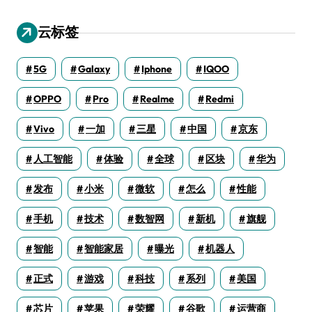
云标签
5G
Galaxy
Iphone
IQOO
OPPO
Pro
Realme
Redmi
Vivo
一加
三星
中国
京东
人工智能
体验
全球
区块
华为
发布
小米
微软
怎么
性能
手机
技术
数智网
新机
旗舰
智能
智能家居
曝光
机器人
正式
游戏
科技
系列
美国
芯片
苹果
荣耀
谷歌
运营商