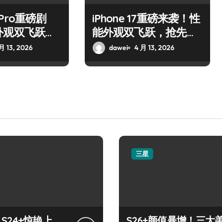
7 Pro重磅剧
iPhone 17重磅来袭！性
外观双飞跃，
能外观双飞跃，抢先解
新亮点！
锁新亮点
月 13, 2026
dawei
4 月 13, 2026
三星
y S24+惊艳上
S26+颜值暴增！三大