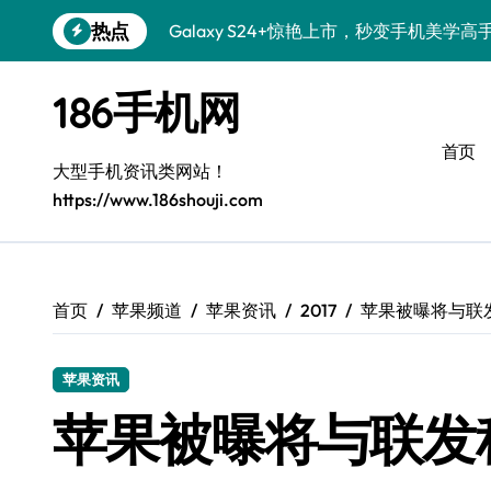
跳
热点
Galaxy S24+惊艳上市，秒变手机美学高
转
到
S26+颜值暴增！三大美化技巧全公开
内
186手机网
容
Galaxy A56 5G登场，时尚旗舰新选择！
首页
三星S26上手秒变个性机，3招玩转壁纸
大型手机资讯类网站！
https://www.186shouji.com
S25美化秘籍：个性潮玩，炫酷随心！
Galaxy C55 5G潮定新尚，玩转个性无限
Galaxy C55 5G登场，美学新标杆！
首页
苹果频道
苹果资讯
2017
苹果被曝将与联
Galaxy Z Flip6：折叠时尚，一瞬惊艳
苹果资讯
S25+闪亮登场，这样打扮秒吸睛！
苹果被曝将与联发
S25 Ultra颜值炸裂！定制主题潮翻天