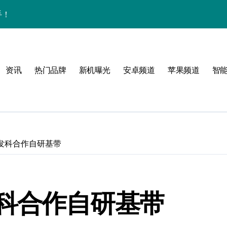
手！
资讯
热门品牌
新机曝光
安卓频道
苹果频道
智
与主题！
可能
发科合作自研基带
科合作自研基带