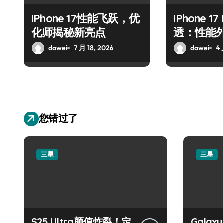
iPhone 17性能飞跃，优
iPhone 1
化师揭秘新亮点
透：性能
抢先揭秘
dawei
7 月 18, 2026
dawei
4 
您错过了
三星
三星
S25 Ultra颜值炸裂！定
Galax