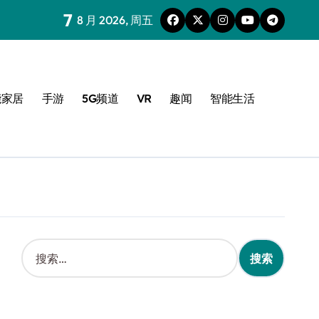
7
8 月 2026, 周五
能家居
手游
5G频道
VR
趣闻
智能生活
搜
索
：