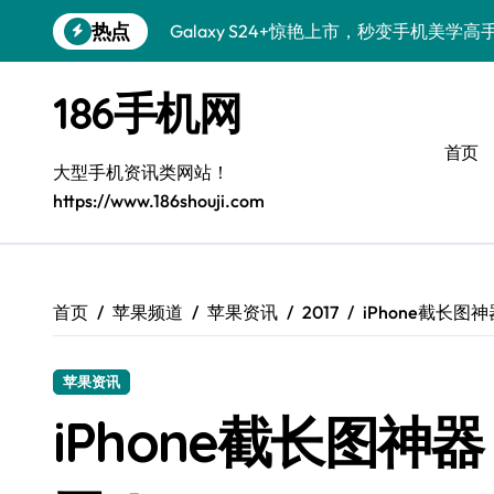
跳
热点
Galaxy S24+惊艳上市，秒变手机美学高
转
到
S26+颜值暴增！三大美化技巧全公开
内
186手机网
容
Galaxy A56 5G登场，时尚旗舰新选择！
首页
三星S26上手秒变个性机，3招玩转壁纸
大型手机资讯类网站！
https://www.186shouji.com
S25美化秘籍：个性潮玩，炫酷随心！
Galaxy C55 5G潮定新尚，玩转个性无限
Galaxy C55 5G登场，美学新标杆！
首页
苹果频道
苹果资讯
2017
iPhone截长
Galaxy Z Flip6：折叠时尚，一瞬惊艳
苹果资讯
S25+闪亮登场，这样打扮秒吸睛！
iPhone截长图神
S25 Ultra颜值炸裂！定制主题潮翻天