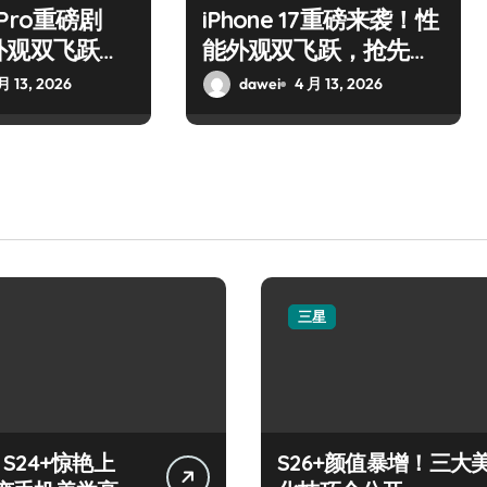
7 Pro重磅剧
iPhone 17重磅来袭！性
外观双飞跃，
能外观双飞跃，抢先解
新亮点！
锁新亮点
月 13, 2026
dawei
4 月 13, 2026
三星
y S24+惊艳上
S26+颜值暴增！三大