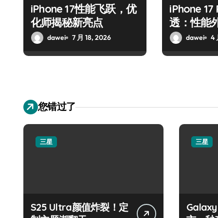
iPhone 17性能飞跃，优
iPhone 1
化师揭秘新亮点
透：性能
抢先揭秘
dawei
7 月 18, 2026
dawei
4 
您错过了
三星
三星
S25 Ultra颜值炸裂！定
Galax