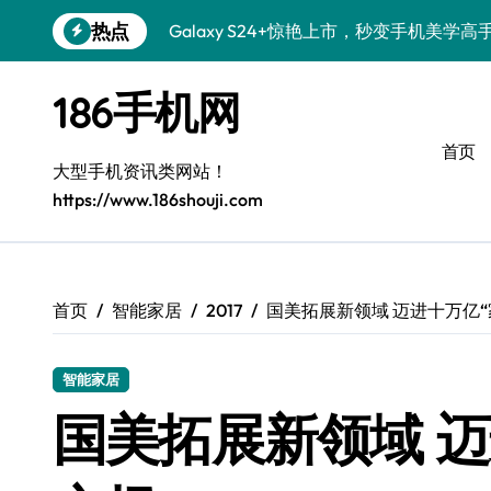
跳
热点
Galaxy S24+惊艳上市，秒变手机美学高
转
到
S26+颜值暴增！三大美化技巧全公开
内
186手机网
容
Galaxy A56 5G登场，时尚旗舰新选择！
首页
三星S26上手秒变个性机，3招玩转壁纸
大型手机资讯类网站！
https://www.186shouji.com
S25美化秘籍：个性潮玩，炫酷随心！
Galaxy C55 5G潮定新尚，玩转个性无限
Galaxy C55 5G登场，美学新标杆！
首页
智能家居
2017
国美拓展新领域 迈进十万亿“
Galaxy Z Flip6：折叠时尚，一瞬惊艳
智能家居
S25+闪亮登场，这样打扮秒吸睛！
国美拓展新领域 迈
S25 Ultra颜值炸裂！定制主题潮翻天