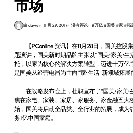
市场
由 dawei
11 月 29, 2017
没有评论
#
万亿
#
国美
#
家
#
拓
【PConline 资讯】在11月28日，国美控股集团杜鹃女士在“家•生活”战略北京发布会上做了主
题演讲，国美新时期品牌主张以“国美•家美•
托，以家为核心的解决方案转型，迈进十万亿“
是国美从经营电器为主向“家•生活”新领域拓展
在战略发布会上，杜鹃宣布了“国美•家美•生
焦在家电、家装、家居、家服务、家金融五大板
始，国美将启动全品类、全行业的拓展，成为线
务1亿中国家庭。