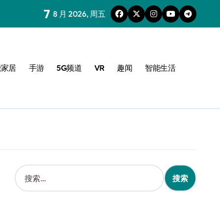
7
8 月 2026, 周五
能家居
手游
5G频道
VR
趣闻
智能生活
搜
索
：