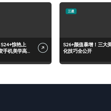
三星
y S24+惊艳上
S26+颜值暴增！三大
变手机美学高
化技巧全公开