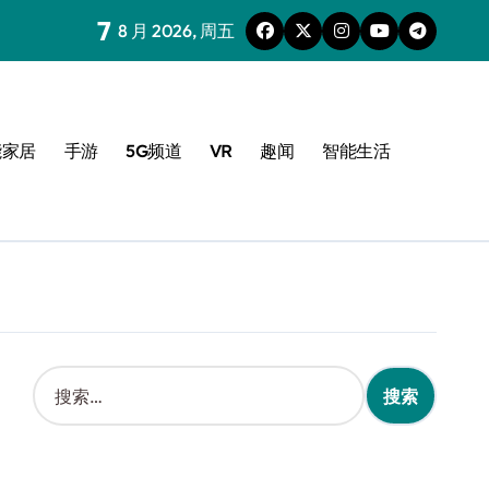
7
8 月 2026, 周五
能家居
手游
5G频道
VR
趣闻
智能生活
搜
索
：