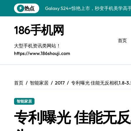
跳
热点
Galaxy S24+惊艳上市，秒变手机美学高
转
到
S26+颜值暴增！三大美化技巧全公开
内
186手机网
容
Galaxy A56 5G登场，时尚旗舰新选择！
首页
三星S26上手秒变个性机，3招玩转壁纸
大型手机资讯类网站！
https://www.186shouji.com
S25美化秘籍：个性潮玩，炫酷随心！
Galaxy C55 5G潮定新尚，玩转个性无限
Galaxy C55 5G登场，美学新标杆！
首页
智能家居
2017
专利曝光 佳能无反相机1.8-3
Galaxy Z Flip6：折叠时尚，一瞬惊艳
智能家居
S25+闪亮登场，这样打扮秒吸睛！
专利曝光 佳能无反相
S25 Ultra颜值炸裂！定制主题潮翻天