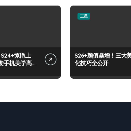
三星
y S24+惊艳上
S26+颜值暴增！三大
变手机美学高
化技巧全公开