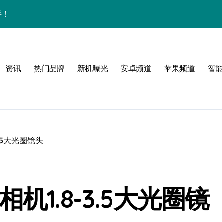
手！
资讯
热门品牌
新机曝光
安卓频道
苹果频道
智
与主题！
可能
.5大光圈镜头
机1.8-3.5大光圈镜