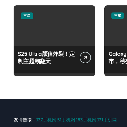
三星
三星
S25 Ultra颜值炸裂！定
Galax
制主题潮翻天
市，秒
手！
友情链接：
137手机网
51手机网
183手机网
131手机网