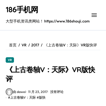
跳
186手机网
转
到
内
大型手机资讯类网站！ https://www.186shouji.com
容
首页
VR
2017
《上古卷轴V：天际》VR版快评
VR
《上古卷轴V：天际》VR版快
评
由 dawei
11 月 23, 2017
没有评论
#
上古卷轴V：天际
#
版快