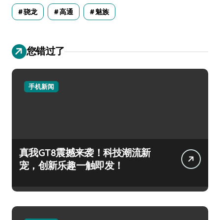
骁龙
高通
魅族
您错过了
手机新闻
真我GT8震撼来袭！科技潮流新
宠，创新乐趣一触即发！