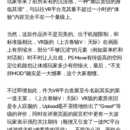
玩家带来了前所未有的沉浸感，一种“难以置信的身
临其境”，与以往VR平台充其量不超过一小时的“体
验”内容完全不在一个量级上。
当然，这款作品并不是完美的。出于机能限制，和
标准版相比，VR版的《上古卷轴V：天际》在画面
上有所缩水，部分“不够沉浸”的元素（例如菜单栏和
对话框）时不时让人出戏，PS Move有待提高的空间
定位机能也让体感玩家多少有些恼火，最后，“不支
持MOD”确实是一大憾事，这个大家都懂。
不过即便如此，作为VR平台发展至今名副其实的第
一道主菜，《上古卷轴V：天际》VR版的素质依旧
是令人叹服的，Upload毫不吝惜地给出了“Great”等
级的评价，同时在评测页面的留言栏中更有一大波
玩家表示强烈关注期待（顺便又引发了一波PC平台
VS游戏主机VR素质的混战）。不管怎么说，面包会