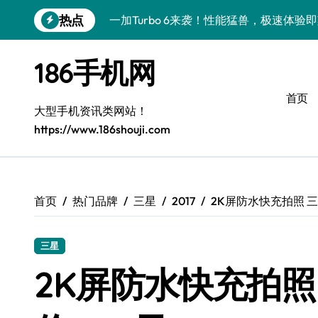
跳
热点
一加Turbo 6来袭！性能猛兽，极速体验
转
到
iPhone 17 Pro Max爆料来袭！手机
内
186手机网
容
Xiaomi 17 Pro新机揭秘：亮点全掌握，
首页
三星W26大揭秘！新功能、超值优惠、技
大型手机资讯类网站！
https://www.186shouji.com
iPhone 17 Pro爆料来袭！超全实用功能
荣耀WIN RT资讯神器来袭！一机掌控，
三星Galaxy Z TriFold，三折屏新潮
首页
热门品牌
三星
2017
2K屏防水快充拍照 三星G
真我GT8震撼来袭！科技潮流新宠，创新
三星
vivo S50新功能大揭秘，优惠来袭！玩
2K屏防水快充拍照 三
OPPO Find X9震撼来袭！销售员揭秘