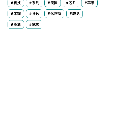
科技
系列
美国
芯片
苹果
荣耀
谷歌
运营商
骁龙
高通
魅族