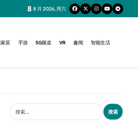
8
8 月 2026, 周六
能家居
手游
5G频道
VR
趣闻
智能生活
搜
索
：