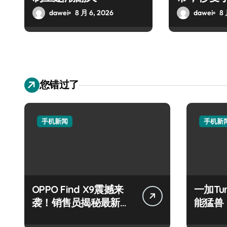
手！
dawei
8 月 6, 2026
dawei
8 
您错过了
手机新闻
手机新
OPPO Find X9震撼来
一加Tu
袭！销售员揭秘最新抢
能猛兽
先看亮点！
开启！