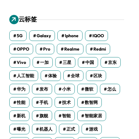
云标签
5G
Galaxy
Iphone
IQOO
OPPO
Pro
Realme
Redmi
Vivo
一加
三星
中国
京东
人工智能
体验
全球
区块
华为
发布
小米
微软
怎么
性能
手机
技术
数智网
新机
旗舰
智能
智能家居
曝光
机器人
正式
游戏