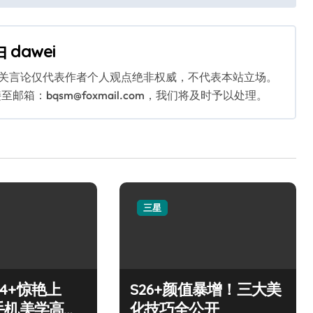
由
dawei
相关言论仅代表作者个人观点绝非权威，不代表本站立场。
：bqsm@foxmail.com，我们将及时予以处理。
三星
S24+惊艳上
S26+颜值暴增！三大美
手机美学高
化技巧全公开