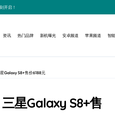
即刻开启！
管家速带您抢先解锁新机秘籍！
玩机技巧速来get！
资讯
热门品牌
新机曝光
安卓频道
苹果频道
智
巧全奉上！
大揭秘速看！
天下动态秒速达！
体验，一手掌控未来！
alaxy S8+售价6188元
乐趣一触即发！
机高效必备！
星Galaxy S8+售
最新抢先看亮点！