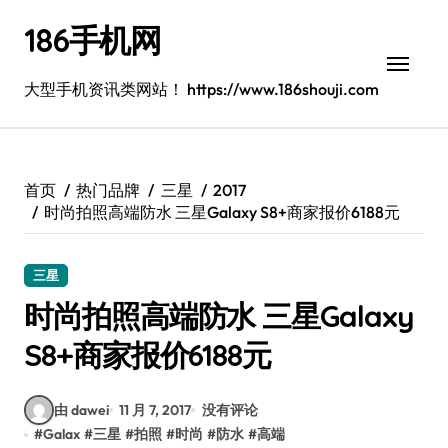
跳
186手机网
转
到
内
大型手机资讯类网站！ https://www.186shouji.com
容
首页
热门品牌
三星
2017
时尚拍照高端防水 三星Galaxy S8+商家报价6188元
三星
时尚拍照高端防水 三星Galaxy
S8+商家报价6188元
由 dawei
11 月 7, 2017
没有评论
#
Galax
#
三星
#
拍照
#
时尚
#
防水
#
高端