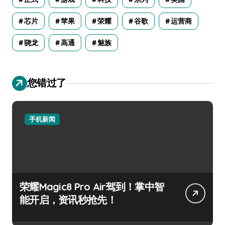
芯片
苹果
荣耀
谷歌
运营商
骁龙
高通
魅族
您错过了
手机新闻
荣耀Magic8 Pro Air驾到！掌中智
能开启，资讯秒抢先！