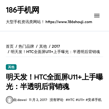
跳
186手机网
转
到
内
大型手机资讯类网站！ https://www.186shouji.com
容
首页
热门品牌
其他
2017
明天发！HTC全面屏U11+上手曝光：半透明后背销魂
其他
明天发！HTC全面屏U11+上手曝
光：半透明后背销魂
由 dawei
11 月 2, 2017
没有评论
#
HTC
#
U11+
#
安卓手机