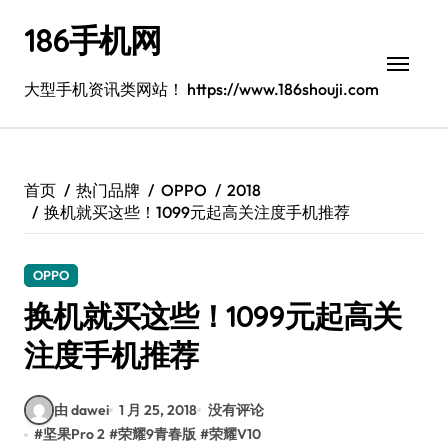
跳
186手机网
转
到
内
大型手机资讯类网站！ https://www.186shouji.com
容
首页
热门品牌
OPPO
2018
换机就买这些！1099元起高关注度手机推荐
OPPO
换机就买这些！1099元起高关
注度手机推荐
由 dawei
1 月 25, 2018
没有评论
#
坚果Pro 2
#
荣耀9青春版
#
荣耀V10