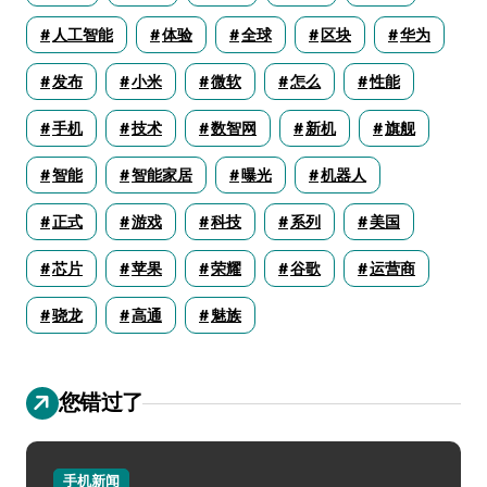
人工智能
体验
全球
区块
华为
发布
小米
微软
怎么
性能
手机
技术
数智网
新机
旗舰
智能
智能家居
曝光
机器人
正式
游戏
科技
系列
美国
芯片
苹果
荣耀
谷歌
运营商
骁龙
高通
魅族
您错过了
手机新闻