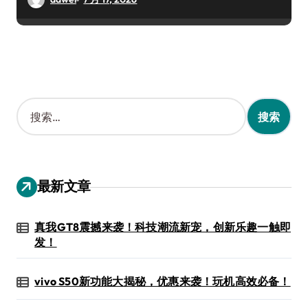
搜
索
：
最新文章
真我GT8震撼来袭！科技潮流新宠，创新乐趣一触即
发！
vivo S50新功能大揭秘，优惠来袭！玩机高效必备！