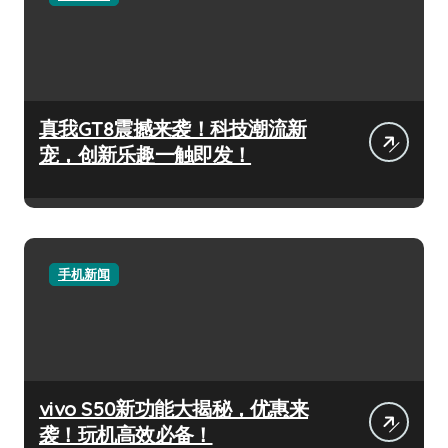
真我GT8震撼来袭！科技潮流新
宠，创新乐趣一触即发！
手机新闻
vivo S50新功能大揭秘，优惠来
袭！玩机高效必备！