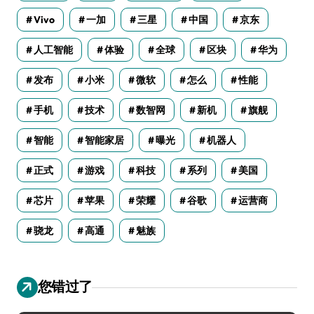
Vivo
一加
三星
中国
京东
人工智能
体验
全球
区块
华为
发布
小米
微软
怎么
性能
手机
技术
数智网
新机
旗舰
智能
智能家居
曝光
机器人
正式
游戏
科技
系列
美国
芯片
苹果
荣耀
谷歌
运营商
骁龙
高通
魅族
您错过了