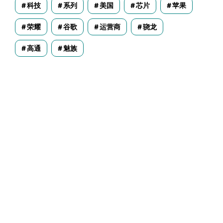
科技
系列
美国
芯片
苹果
荣耀
谷歌
运营商
骁龙
高通
魅族