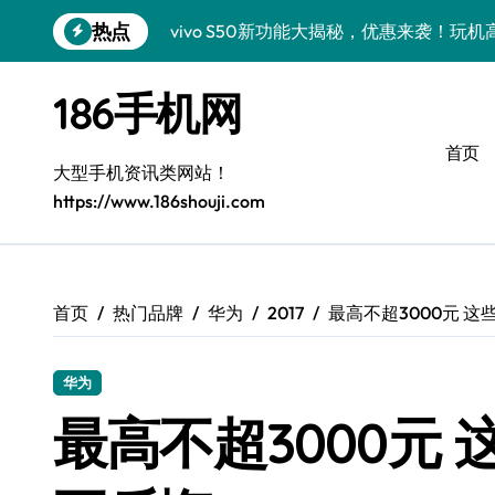
跳
热点
vivo S50新功能大揭秘，优惠来袭！玩
转
到
vivo S50 Pro mini：小机身大能量，
内
186手机网
容
小米17 Pro震撼来袭！超实用功能抢先
首页
三星Galaxy S26震撼来袭！创新黑科
大型手机资讯类网站！
https://www.186shouji.com
三星Galaxy Z Fold7抢先探秘！手机管
S25 Ultra颜值炸裂！定制主题潮翻天
Galaxy S24+惊艳上市，秒变手机美学高
首页
热门品牌
华为
2017
最高不超3000元 
S26+颜值暴增！三大美化技巧全公开
华为
Galaxy A56 5G登场，时尚旗舰新选择！
最高不超3000元
真我GT8震撼来袭！科技潮流新宠，创新