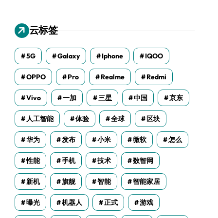
云标签
5G
Galaxy
Iphone
IQOO
OPPO
Pro
Realme
Redmi
Vivo
一加
三星
中国
京东
人工智能
体验
全球
区块
华为
发布
小米
微软
怎么
性能
手机
技术
数智网
新机
旗舰
智能
智能家居
曝光
机器人
正式
游戏