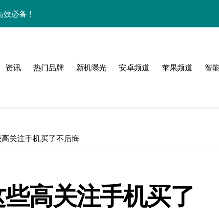
机高效必备！
一手掌控海量资讯！
揭秘，速来围观！
资讯
热门品牌
新机曝光
安卓频道
苹果频道
智
技，抢先体验未来手机！
家揭秘超炫新亮点
手！
这些高关注手机买了不后悔
 这些高关注手机买了
乐趣一触即发！