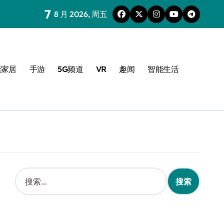
7
8 月 2026, 周五
能家居
手游
5G频道
VR
趣闻
智能生活
搜
索
：