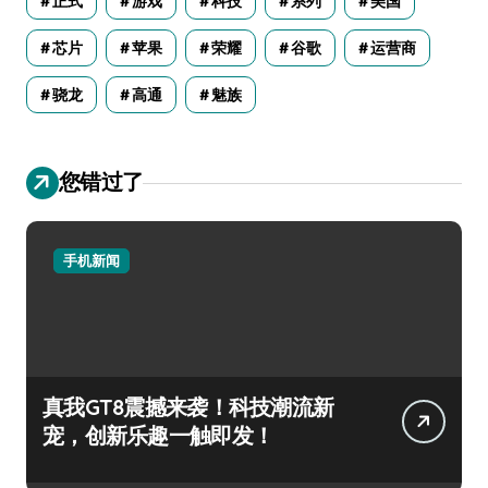
正式
游戏
科技
系列
美国
芯片
苹果
荣耀
谷歌
运营商
骁龙
高通
魅族
您错过了
手机新闻
真我GT8震撼来袭！科技潮流新
宠，创新乐趣一触即发！