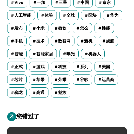
Vivo
一加
三星
中国
京东
人工智能
体验
全球
区块
华为
发布
小米
微软
怎么
性能
手机
技术
数智网
新机
旗舰
智能
智能家居
曝光
机器人
正式
游戏
科技
系列
美国
芯片
苹果
荣耀
谷歌
运营商
骁龙
高通
魅族
您错过了