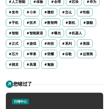
人工智能
体验
全球
区块
华为
发布
小米
微软
怎么
性能
手机
技术
数智网
新机
旗舰
智能
智能家居
曝光
机器人
正式
游戏
科技
系列
美国
芯片
苹果
荣耀
谷歌
运营商
骁龙
高通
魅族
您错过了
行情中心