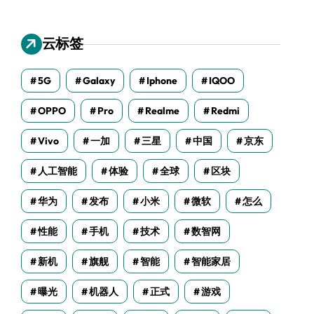
云标签
5G
Galaxy
Iphone
IQOO
OPPO
Pro
Realme
Redmi
Vivo
一加
三星
中国
京东
人工智能
体验
全球
区块
华为
发布
小米
微软
怎么
性能
手机
技术
数智网
新机
旗舰
智能
智能家居
曝光
机器人
正式
游戏