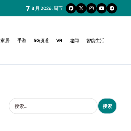
7
8 月 2026, 周五
能家居
手游
5G频道
VR
趣闻
智能生活
搜
索
：