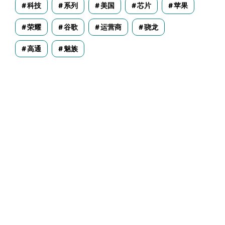
科技
系列
美国
芯片
苹果
荣耀
谷歌
运营商
骁龙
高通
魅族