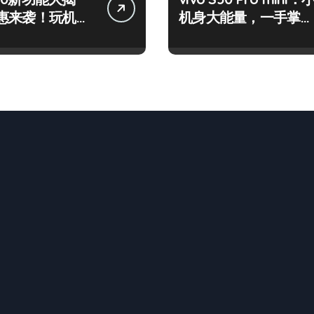
惠来袭！玩机高
机身大能量，一手掌控
！
海量资讯！