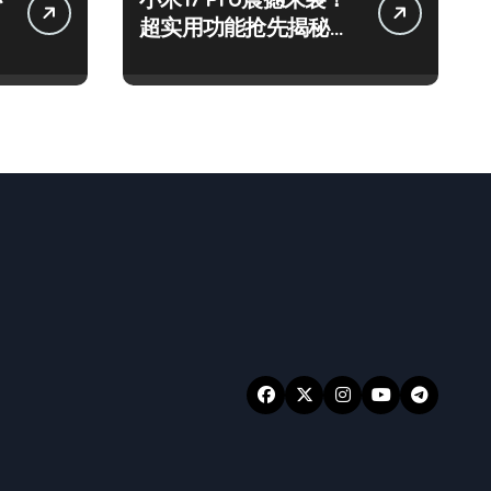
超实用功能抢先揭秘，
速来围观！