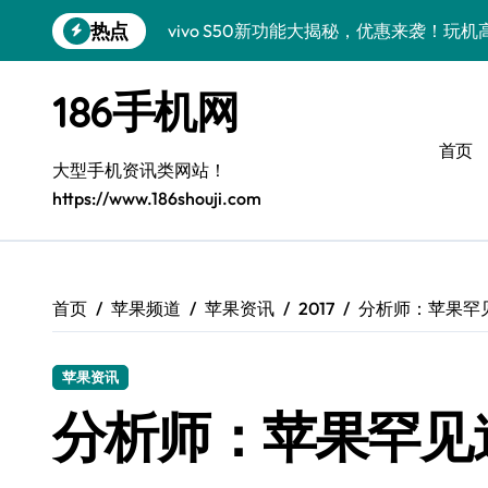
跳
热点
vivo S50新功能大揭秘，优惠来袭！玩
转
到
vivo S50 Pro mini：小机身大能量，
内
186手机网
容
小米17 Pro震撼来袭！超实用功能抢先
首页
三星Galaxy S26震撼来袭！创新黑科
大型手机资讯类网站！
https://www.186shouji.com
三星Galaxy Z Fold7抢先探秘！手机管
S25 Ultra颜值炸裂！定制主题潮翻天
Galaxy S24+惊艳上市，秒变手机美学高
首页
苹果频道
苹果资讯
2017
分析师：苹果罕
S26+颜值暴增！三大美化技巧全公开
苹果资讯
Galaxy A56 5G登场，时尚旗舰新选择！
分析师：苹果罕见
真我GT8震撼来袭！科技潮流新宠，创新