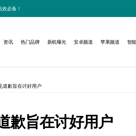
机高效必备！
一手掌控海量资讯！
揭秘，速来围观！
资讯
热门品牌
新机曝光
安卓频道
苹果频道
智
技，抢先体验未来手机！
家揭秘超炫新亮点
手！
见道歉旨在讨好用户
道歉旨在讨好用户
乐趣一触即发！