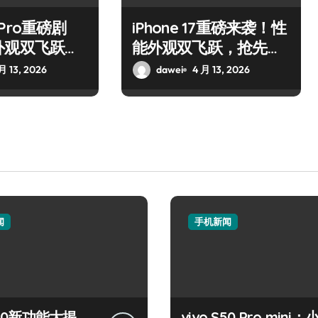
7 Pro重磅剧
iPhone 17重磅来袭！性
外观双飞跃，
能外观双飞跃，抢先解
新亮点！
锁新亮点
月 13, 2026
dawei
4 月 13, 2026
闻
手机新闻
 S50新功能大揭
vivo S50 Pro mini：