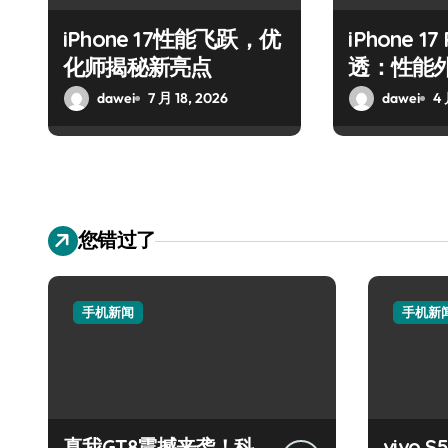
iPhone 17性能飞跃，优
iPhone 1
化师揭秘新亮点
透：性能
抢先揭秘
dawei
7 月 18, 2026
dawei
4 
您错过了
手机新闻
手机新
真我GT8震撼来袭！科
vivo