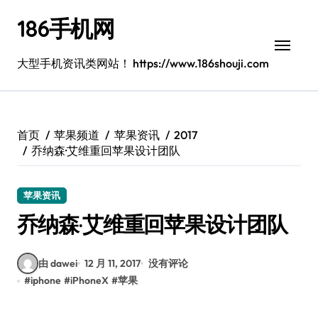
跳
186手机网
转
到
内
大型手机资讯类网站！ https://www.186shouji.com
容
首页
苹果频道
苹果资讯
2017
乔纳森·艾维重回苹果设计团队
苹果资讯
乔纳森·艾维重回苹果设计团队
由 dawei
12 月 11, 2017
没有评论
#
iphone
#
iPhoneX
#
苹果