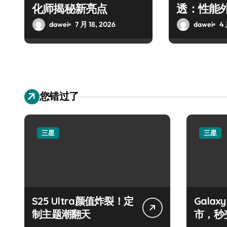
化师揭秘新亮点
透：性能
抢先揭秘
dawei
7 月 18, 2026
dawei
4 
您错过了
三星
三星
S25 Ultra颜值炸裂！定
Galax
制主题潮翻天
市，秒