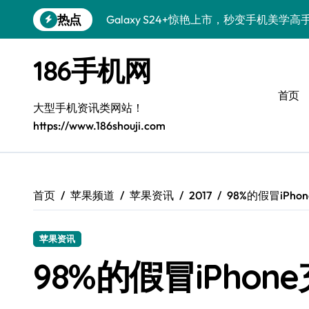
跳
热点
Galaxy S24+惊艳上市，秒变手机美学高
转
到
S26+颜值暴增！三大美化技巧全公开
内
186手机网
容
Galaxy A56 5G登场，时尚旗舰新选择！
首页
三星S26上手秒变个性机，3招玩转壁纸
大型手机资讯类网站！
https://www.186shouji.com
S25美化秘籍：个性潮玩，炫酷随心！
Galaxy C55 5G潮定新尚，玩转个性无限
Galaxy C55 5G登场，美学新标杆！
首页
苹果频道
苹果资讯
2017
98%的假冒iPh
Galaxy Z Flip6：折叠时尚，一瞬惊艳
苹果资讯
S25+闪亮登场，这样打扮秒吸睛！
98%的假冒iPho
S25 Ultra颜值炸裂！定制主题潮翻天