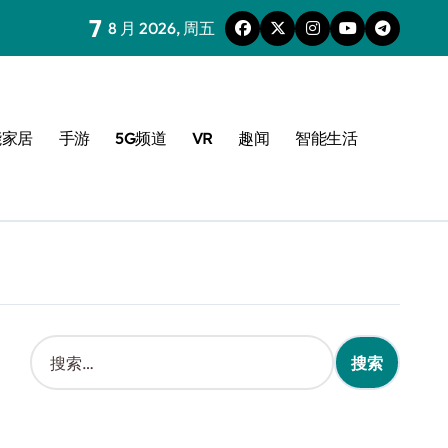
7
8 月 2026, 周五
能家居
手游
5G频道
VR
趣闻
智能生活
搜
索
：