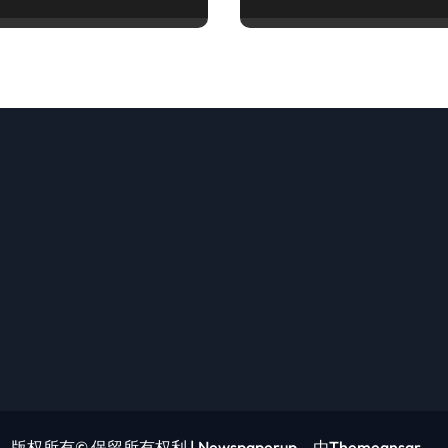
版权所有© 保留所有权利
|
Newspaperup
，由
Themeansar
。