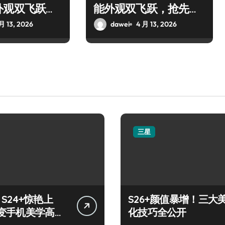
外观双飞跃，
能外观双飞跃，抢先解
新亮点！
锁新亮点
月 13, 2026
dawei
4 月 13, 2026
三星
y S24+惊艳上
S26+颜值暴增！三大
变手机美学高
化技巧全公开