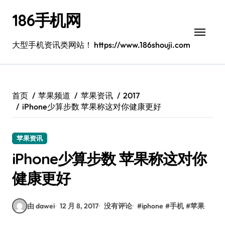
跳
186手机网
转
到
内
大型手机资讯类网站！ https://www.186shouji.com
容
首页
苹果频道
苹果资讯
2017
iPhone少算步数 苹果称这对你健康更好
苹果资讯
iPhone少算步数 苹果称这对你
健康更好
由 dawei
12 月 8, 2017
没有评论
#
iphone
#
手机
#
苹果