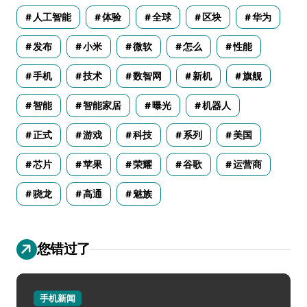
人工智能
体验
全球
区块
华为
发布
小米
微软
怎么
性能
手机
技术
数智网
新机
旗舰
智能
智能家居
曝光
机器人
正式
游戏
科技
系列
美国
芯片
苹果
荣耀
谷歌
运营商
骁龙
高通
魅族
您错过了
手机新闻