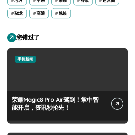
芯片
苹果
荣耀
谷歌
运营商
骁龙
高通
魅族
您错过了
手机新闻
荣耀Magic8 Pro Air驾到！掌中智
能开启，资讯秒抢先！