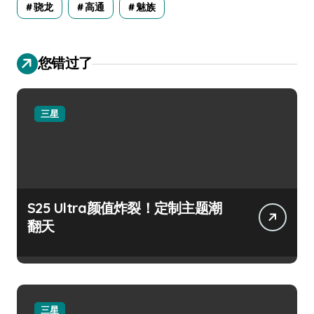
骁龙
高通
魅族
您错过了
三星
S25 Ultra颜值炸裂！定制主题潮
翻天
三星