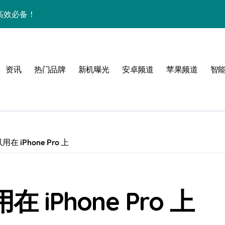
机高效必备！
一手掌控海量资讯！
揭秘，速来围观！
资讯
热门品牌
新机曝光
安卓频道
苹果频道
智
技，抢先体验未来手机！
家揭秘超炫新亮点
手！
可以用在 iPhone Pro 上
用在 iPhone Pro 上
乐趣一触即发！