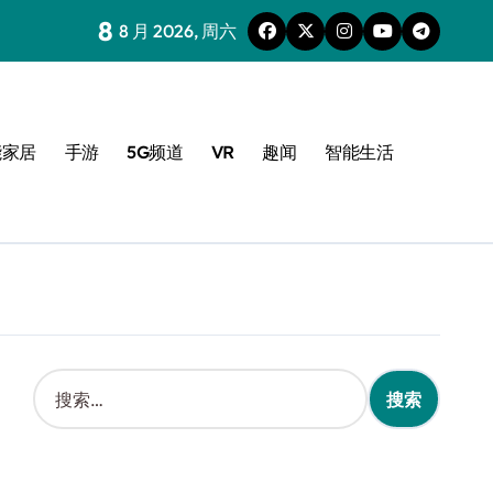
8
8 月 2026, 周六
能家居
手游
5G频道
VR
趣闻
智能生活
搜
索
：