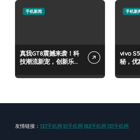
手机新闻
手机新
真我GT8震撼来袭！科
vivo
技潮流新宠，创新乐趣
秘，优
一触即发！
效必备
友情链接：
137手机网
51手机网
183手机网
131手机网