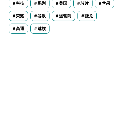
科技
系列
美国
芯片
苹果
荣耀
谷歌
运营商
骁龙
高通
魅族