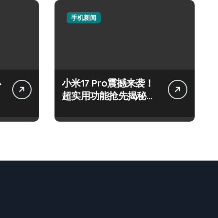
手机新闻
小
小米17 Pro震撼来袭！
超实用功能抢先揭秘，
速来围观！