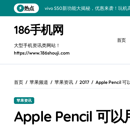
跳
热点
vivo S50新功能大揭秘，优惠来袭！玩
转
到
vivo S50 Pro mini：小机身大能量，
内
186手机网
容
小米17 Pro震撼来袭！超实用功能抢先
首页
三星Galaxy S26震撼来袭！创新黑科
大型手机资讯类网站！
https://www.186shouji.com
三星Galaxy Z Fold7抢先探秘！手机管
S25 Ultra颜值炸裂！定制主题潮翻天
Galaxy S24+惊艳上市，秒变手机美学高
首页
苹果频道
苹果资讯
2017
Apple Pencil 
S26+颜值暴增！三大美化技巧全公开
苹果资讯
Galaxy A56 5G登场，时尚旗舰新选择！
Apple Pencil 可以
真我GT8震撼来袭！科技潮流新宠，创新