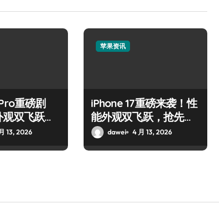
苹果资讯
7 Pro重磅剧
iPhone 17重磅来袭！性
外观双飞跃，
能外观双飞跃，抢先解
新亮点！
锁新亮点
月 13, 2026
dawei
4 月 13, 2026