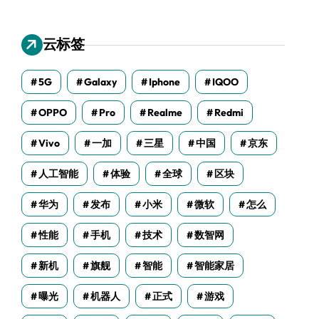
云标签
5G
Galaxy
Iphone
IQOO
OPPO
Pro
Realme
Redmi
Vivo
一加
三星
中国
京东
人工智能
体验
全球
区块
华为
发布
小米
微软
怎么
性能
手机
技术
数智网
新机
旗舰
智能
智能家居
曝光
机器人
正式
游戏