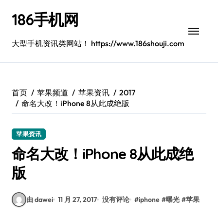
跳
186手机网
转
到
内
大型手机资讯类网站！ https://www.186shouji.com
容
首页
苹果频道
苹果资讯
2017
命名大改！iPhone 8从此成绝版
苹果资讯
命名大改！iPhone 8从此成绝
版
由 dawei
11 月 27, 2017
没有评论
#
iphone
#
曝光
#
苹果