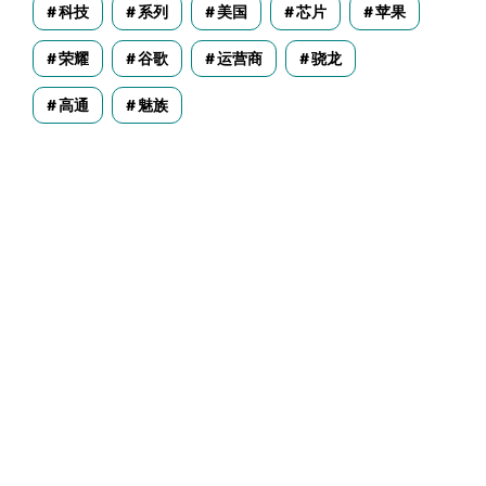
科技
系列
美国
芯片
苹果
荣耀
谷歌
运营商
骁龙
高通
魅族