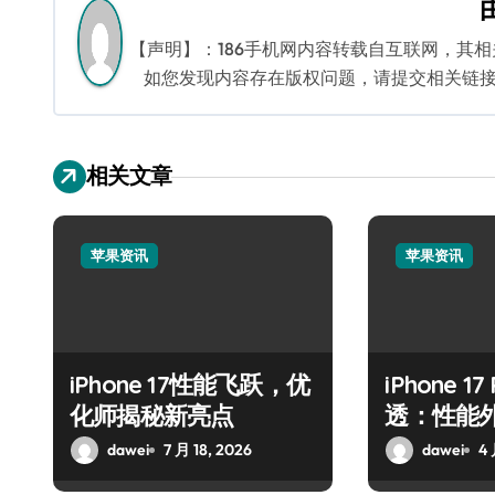
航
【声明】：186手机网内容转载自互联网，其
如您发现内容存在版权问题，请提交相关链接至邮箱
相关文章
苹果资讯
苹果资讯
iPhone 17性能飞跃，优
iPhone 1
化师揭秘新亮点
透：性能
抢先揭秘
dawei
7 月 18, 2026
dawei
4 