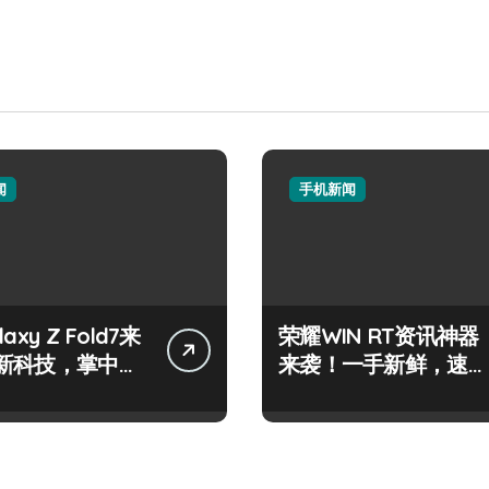
闻
手机新闻
axy Z Fold7来
荣耀WIN RT资讯神器
新科技，掌中折
来袭！一手新鲜，速握
验！
掌中！