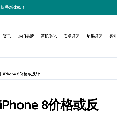
掌中折叠新体验！
速握掌中！
资讯秒达你手！
资讯
热门品牌
新机曝光
安卓频道
苹果频道
智
用功能！
机掌控未来新体验！
机资讯与超实用功能
炫，优惠多，速看评测！
牛 iPhone 8价格或反弹
巧速来get！
家功能助您智慧生活！
 iPhone 8价格或反
新巅峰等你体验！