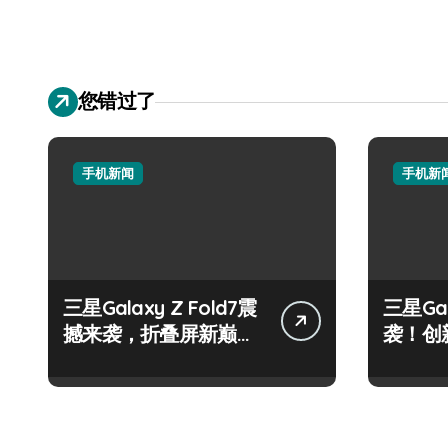
您错过了
手机新闻
手机新
三星Galaxy Z Fold7震
三星Gal
撼来袭，折叠屏新巅峰
袭！创
等你体验！
叠新体