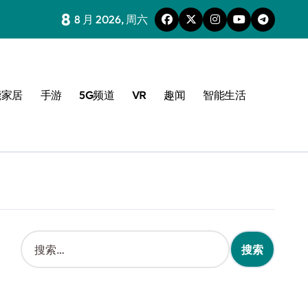
8
8 月 2026, 周六
能家居
手游
5G频道
VR
趣闻
智能生活
搜
索
：