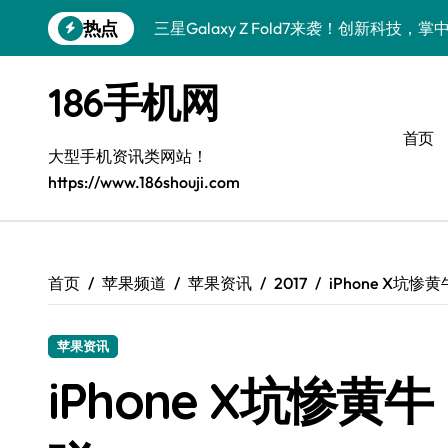
跳
热点
三星Galaxy Z Fold7来袭！创新科技，
转
到
荣耀WIN RT资讯神器来袭！一手新鲜，
内
186手机网
容
荣耀WIN RT速递来袭！一机掌控，实用
首页
小米17震撼来袭！速览新动态，解锁超实
大型手机资讯类网站！
https://www.186shouji.com
小米17 Ultra震撼来袭！前沿科技，一
OPPO Find X9震撼来袭！抢先揭秘新
荣耀Magic8 RSR深度揭秘：新功能酷
首页
苹果频道
苹果资讯
2017
iPhone X坑惨黄
vivo S50新机驾到！亮点大揭秘+超实用技
苹果资讯
荣耀Magic V6抢先揭秘！大屏视界，管
iPhone X坑惨黄牛
三星Galaxy Z Fold7震撼来袭，折叠屏