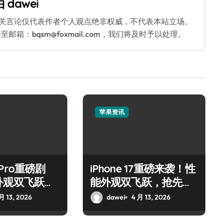
由
dawei
相关言论仅代表作者个人观点绝非权威，不代表本站立场。
：bqsm@foxmail.com，我们将及时予以处理。
苹果资讯
7 Pro重磅剧
iPhone 17重磅来袭！性
外观双飞跃，
能外观双飞跃，抢先解
新亮点！
锁新亮点
月 13, 2026
dawei
4 月 13, 2026