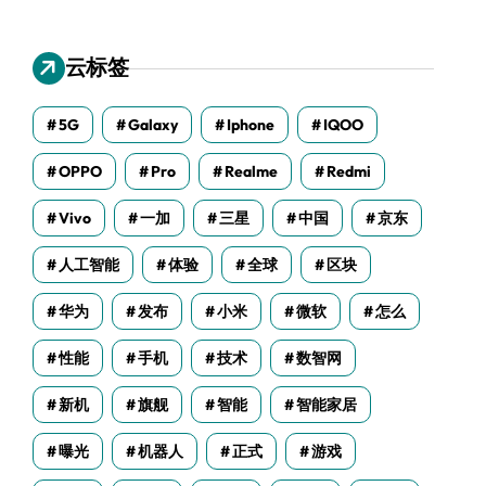
云标签
5G
Galaxy
Iphone
IQOO
OPPO
Pro
Realme
Redmi
Vivo
一加
三星
中国
京东
人工智能
体验
全球
区块
华为
发布
小米
微软
怎么
性能
手机
技术
数智网
新机
旗舰
智能
智能家居
曝光
机器人
正式
游戏