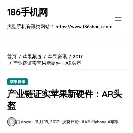
跳
186手机网
转
到
内
大型手机资讯类网站！ https://www.186shouji.com
容
首页
苹果频道
苹果资讯
2017
产业链证实苹果新硬件：AR头盔
苹果资讯
产业链证实苹果新硬件：AR头
盔
由 dawei
11 月 15, 2017
没有评论
#
AR
#
iphone
#
苹果