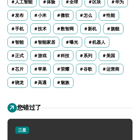
人工智能
体验
全球
区块
华为
发布
小米
微软
怎么
性能
手机
技术
数智网
新机
旗舰
智能
智能家居
曝光
机器人
正式
游戏
科技
系列
美国
芯片
苹果
荣耀
谷歌
运营商
骁龙
高通
魅族
您错过了
三星