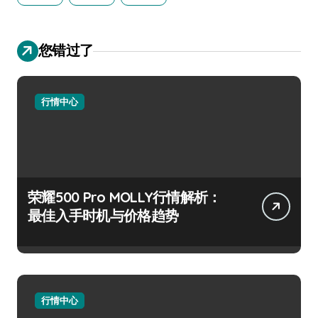
您错过了
行情中心
荣耀500 Pro MOLLY行情解析：
最佳入手时机与价格趋势
行情中心