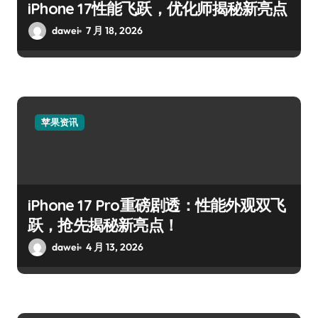
iPhone 17性能飞跃，优化师揭秘新亮点
dawei
7 月 18, 2026
苹果资讯
iPhone 17 Pro重磅剧透：性能外观双飞
跃，抢先揭秘新亮点！
dawei
4 月 13, 2026