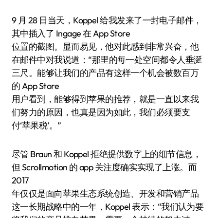
9 月 28 日当天，Koppel 给我发来了一封电子邮件，
其中插入了 Ingage 在 App Store
位置的截图。显而易见，他对此感到非常兴奋，他
在邮件中对我说道：“那里的每一处空间都令人垂涎
三尺。能够让我们的产品有这样一个机会被数百万
的 App Store
用户看到，能够得到苹果的推荐，就是一直以来我
们努力的原因，也真是因为如此，我们必须要支
付‘苹果税’。”
尽管 Braun 和 Koppel 拒绝提供数字上的细节信息，
但 Scrollmotion 的 app 关注度确实实现了上涨。而
2017
年仅仅是面向苹果生态系统创造、开发和营销产品
这一长期战略中的一年，Koppel 表示：“我们认为要