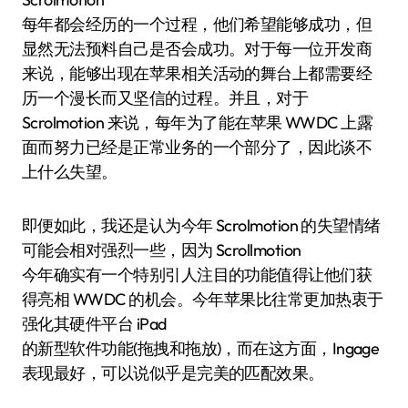
每年都会经历的一个过程，他们希望能够成功，但
显然无法预料自己是否会成功。对于每一位开发商
来说，能够出现在苹果相关活动的舞台上都需要经
历一个漫长而又坚信的过程。并且，对于
Scrolmotion 来说，每年为了能在苹果 WWDC 上露
面而努力已经是正常业务的一个部分了，因此谈不
上什么失望。
即便如此，我还是认为今年 Scrolmotion 的失望情绪
可能会相对强烈一些，因为 Scrollmotion
今年确实有一个特别引人注目的功能值得让他们获
得亮相 WWDC 的机会。今年苹果比往常更加热衷于
强化其硬件平台 iPad
的新型软件功能(拖拽和拖放)，而在这方面，Ingage
表现最好，可以说似乎是完美的匹配效果。