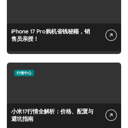
iPhone 17 Pro购机省钱秘籍，销
售员亲授！
行情中心
小米17行情全解析：价格、配置与
避坑指南