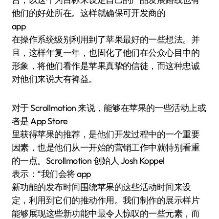
他们的好处所在。这样就确保可开发商的
app
在操作系统级别利用到了苹果最好的一些想法。并
且，这样年复一年，也固化了他们在公众心目中的
形象，将他们看作是苹果真挚的信徒，而这种忠诚
对他们来说大有裨益。
对于 Scrollmotion 来说，能够在苹果的一些活动上或
者是 App Store
里获得苹果的推荐，是他们开发过程中的一个重要
因素，也是他们从一开始的营销工作中就特别看重
的一点。Scrollmotion 创始人 Josh Koppel
表示：“我们会将 app
新功能的发布时间围绕苹果的这些活动时间来设
定，利用到它们的推动作用。我们制作的展示样片
能够展现这些新功能中最令人惊叹的一些元素，而