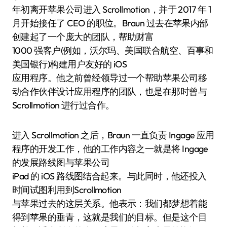
年初离开苹果公司进入 Scrollmotion，并于 2017 年 1
月开始接任了 CEO 的职位。Braun 过去在苹果内部
创建起了一个庞大的团队，帮助财富
1000 强客户(例如，沃尔玛、美国联合航空、百事和
美国银行)构建用户友好的 iOS
应用程序。他之前曾经领导过一个帮助苹果公司移
动合作伙伴设计应用程序的团队，也是在那时曾与
Scrollmotion 进行过合作。
进入 Scrollmotion 之后，Braun 一直负责 Ingage 应用
程序的开发工作，他的工作内容之一就是将 Ingage
的发展路线图与苹果公司
iPad 的 iOS 路线图结合起来。与此同时，他还投入
时间试图利用到Scrollmotion
与苹果过去的这层关系。他表示：我们都梦想着能
得到苹果的垂青，这就是我们的目标。但是这个目