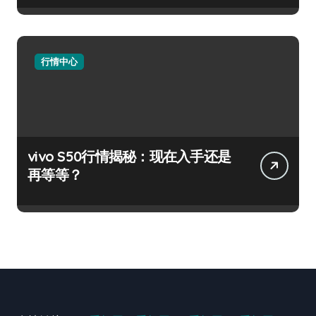
行情中心
vivo S50行情揭秘：现在入手还是
再等等？