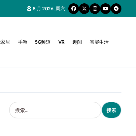
8
8 月 2026, 周六
能家居
手游
5G频道
VR
趣闻
智能生活
搜
索
：