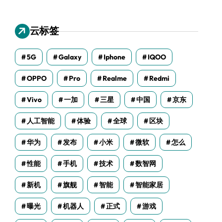
云标签
5G
Galaxy
Iphone
IQOO
OPPO
Pro
Realme
Redmi
Vivo
一加
三星
中国
京东
人工智能
体验
全球
区块
华为
发布
小米
微软
怎么
性能
手机
技术
数智网
新机
旗舰
智能
智能家居
曝光
机器人
正式
游戏