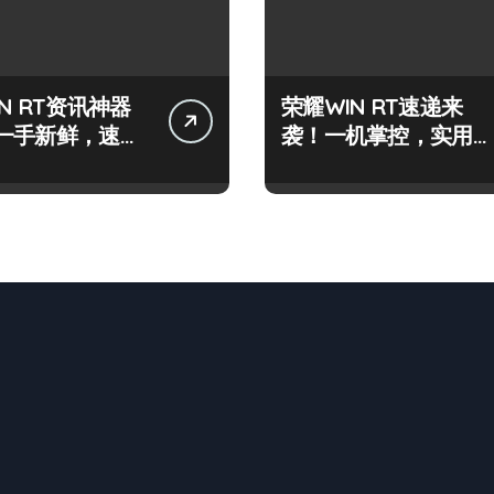
N RT资讯神器
荣耀WIN RT速递来
一手新鲜，速握
袭！一机掌控，实用资
讯秒达你手！