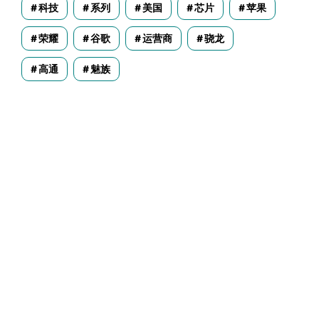
科技
系列
美国
芯片
苹果
荣耀
谷歌
运营商
骁龙
高通
魅族