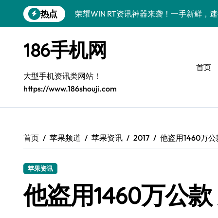
跳
热点
荣耀WIN RT资讯神器来袭！一手新鲜，
转
到
荣耀WIN RT速递来袭！一机掌控，实用
内
186手机网
容
小米17震撼来袭！速览新动态，解锁超实
首页
小米17 Ultra震撼来袭！前沿科技，一
大型手机资讯类网站！
https://www.186shouji.com
OPPO Find X9震撼来袭！抢先揭秘新
荣耀Magic8 RSR深度揭秘：新功能酷
vivo S50新机驾到！亮点大揭秘+超实用技
首页
苹果频道
苹果资讯
2017
他盗用1460万公款
荣耀Magic V6抢先揭秘！大屏视界，管
苹果资讯
华为nova 15 Pro炸场来袭！特色功能
他盗用1460万公款 
三星Galaxy Z Fold7来袭！创新科技，