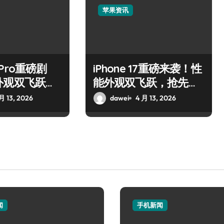
苹果资讯
7 Pro重磅剧
iPhone 17重磅来袭！性
外观双飞跃，
能外观双飞跃，抢先解
新亮点！
锁新亮点
月 13, 2026
dawei
4 月 13, 2026
闻
手机新闻