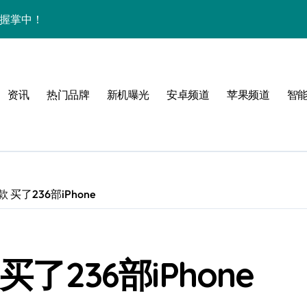
速握掌中！
资讯秒达你手！
用功能！
资讯
热门品牌
新机曝光
安卓频道
苹果频道
智
机掌控未来新体验！
机资讯与超实用功能
炫，优惠多，速看评测！
巧速来get！
 买了236部iPhone
家功能助您智慧生活！
全揭秘，速来围观！
买了236部iPhone
掌中折叠新体验！