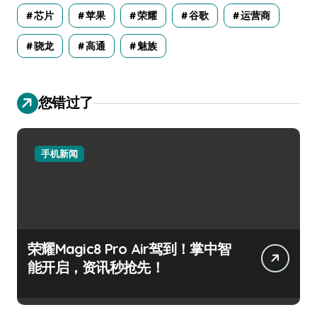
芯片
苹果
荣耀
谷歌
运营商
骁龙
高通
魅族
您错过了
手机新闻
荣耀Magic8 Pro Air驾到！掌中智
能开启，资讯秒抢先！