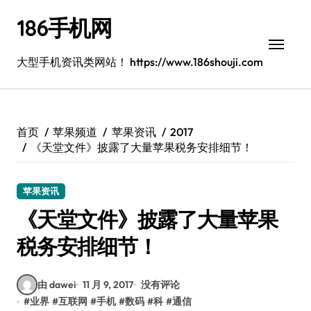
跳
186手机网
转
到
内
大型手机资讯类网站！ https://www.186shouji.com
容
首页
苹果频道
苹果资讯
2017
《天堂文件》披露了大量苹果税务安排细节！
苹果资讯
《天堂文件》披露了大量苹果
税务安排细节！
由 dawei
11 月 9, 2017
没有评论
#
业界
#
互联网
#
手机
#
数码
#
科
#
通信