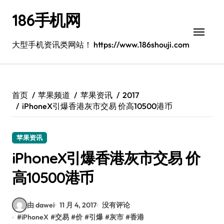
跳
186手机网
转
到
内
大型手机资讯类网站！ https://www.186shouji.com
容
首页
苹果频道
苹果资讯
2017
iPhoneX引爆香港灰市交易 价高10500港币
苹果资讯
iPhoneX引爆香港灰市交易 价
高10500港币
由 dawei
11 月 4, 2017
没有评论
#
iPhoneX
#
交易
#
价
#
引爆
#
灰市
#
香港