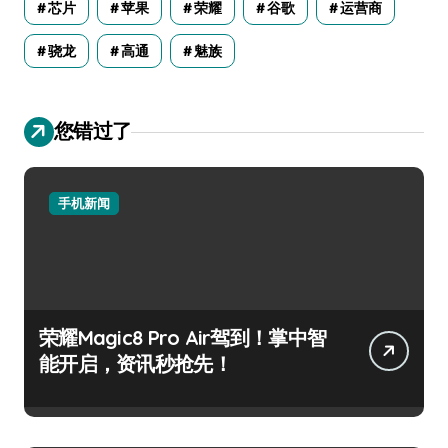
芯片
苹果
荣耀
谷歌
运营商
骁龙
高通
魅族
您错过了
手机新闻
荣耀Magic8 Pro Air驾到！掌中智
能开启，资讯秒抢先！