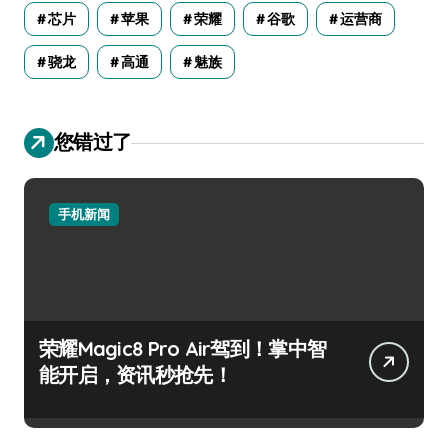
芯片
苹果
荣耀
谷歌
运营商
骁龙
高通
魅族
您错过了
手机新闻
荣耀Magic8 Pro Air驾到！掌中智
能开启，资讯秒抢先！