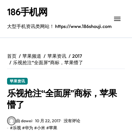
跳
186手机网
转
到
内
大型手机资讯类网站！ https://www.186shouji.com
容
首页
苹果频道
苹果资讯
2017
乐视抢注“全面屏”商标，苹果懵了
苹果资讯
乐视抢注“全面屏”商标，苹果
懵了
由 dawei
10 月 22, 2017
没有评论
#
乐视
#
华为
#
小米
#
苹果