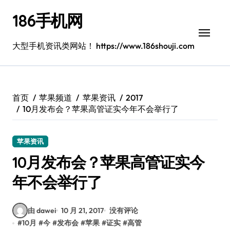
跳
186手机网
转
到
内
大型手机资讯类网站！ https://www.186shouji.com
容
首页
苹果频道
苹果资讯
2017
10月发布会？苹果高管证实今年不会举行了
苹果资讯
10月发布会？苹果高管证实今
年不会举行了
由 dawei
10 月 21, 2017
没有评论
#
10月
#
今
#
发布会
#
苹果
#
证实
#
高管