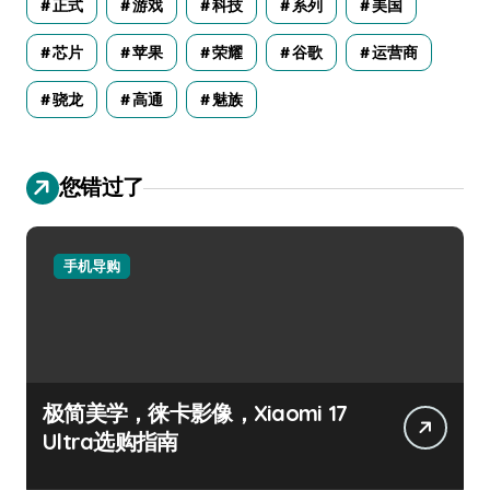
正式
游戏
科技
系列
美国
芯片
苹果
荣耀
谷歌
运营商
骁龙
高通
魅族
您错过了
手机导购
极简美学，徕卡影像，Xiaomi 17
Ultra选购指南