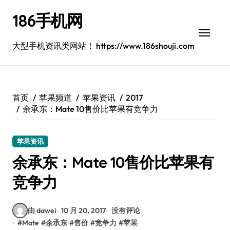
跳
186手机网
转
到
内
大型手机资讯类网站！ https://www.186shouji.com
容
首页
苹果频道
苹果资讯
2017
余承东：Mate 10售价比苹果有竞争力
苹果资讯
余承东：Mate 10售价比苹果有
竞争力
由 dawei
10 月 20, 2017
没有评论
#
Mate
#
余承东
#
售价
#
竞争力
#
苹果