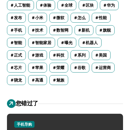
人工智能
体验
全球
区块
华为
发布
小米
微软
怎么
性能
手机
技术
数智网
新机
旗舰
智能
智能家居
曝光
机器人
正式
游戏
科技
系列
美国
芯片
苹果
荣耀
谷歌
运营商
骁龙
高通
魅族
您错过了
手机导购