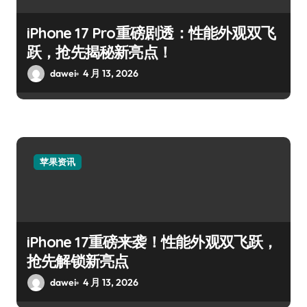
iPhone 17 Pro重磅剧透：性能外观双飞
跃，抢先揭秘新亮点！
dawei
4 月 13, 2026
苹果资讯
iPhone 17重磅来袭！性能外观双飞跃，
抢先解锁新亮点
dawei
4 月 13, 2026