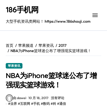
跳
186手机网
转
到
内
大型手机资讯类网站！ https://www.186shouji.com
容
首页
苹果频道
苹果资讯
2017
NBA为iPhone篮球迷公布了增强现实篮球游戏！
苹果资讯
NBA为iPhone篮球迷公布了增
强现实篮球游戏！
由 dawei
10 月 18, 2017
没有评论
#
业界
#
互联网
#
手机
#
数码
#
科
#
通信