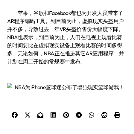
苹果，谷歌和Facebook都也为开发人员带来了
AR程序编码工具。到目前为止，虚拟现实头盔用户
并不多，导致过去一年VR头盔价售价大幅度下降。
NBA也表示，到目前为止，人们在电视上观看比赛
的时间要比在虚拟现实设备上观看比赛的时间多得
多。无论如何，NBA正在推进其它AR应用程序，并
计划在周二开始的常规赛中发布。