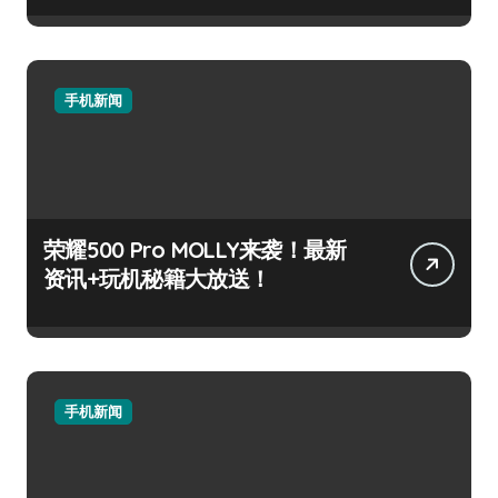
手机新闻
荣耀500 Pro MOLLY来袭！最新
资讯+玩机秘籍大放送！
手机新闻