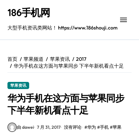
跳
186手机网
转
到
内
大型手机资讯类网站！ https://www.186shouji.com
容
首页
苹果频道
苹果资讯
2017
华为手机在这方面与苹果同步 下半年新机看点十足
苹果资讯
华为手机在这方面与苹果同步
下半年新机看点十足
由 dawei
7 月 31, 2017
没有评论
#
华为
#
手机
#
苹果