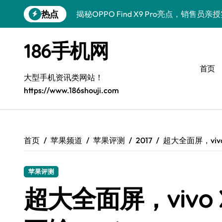
跳
热点
揭秘OPPO Find X9 Pro亮点，销售员
转
到
荣耀500 Pro MOLLY来袭！最新资讯+
内
186手机网
容
真我GT8 Pro驾到！特色功能全解析，
首页
vivo S50 Pro mini来袭！小屏旗舰，
大型手机资讯类网站！
https://www.186shouji.com
REDMI K90深度揭秘：超强配置亮点，
三星W26震撼来袭！速览资讯，畅享前沿
荣耀ROBOT PHONE，一键开启智能生
首页
苹果频道
苹果评测
2017
超大全面屏，vivo
华为nova 15 Ultra新功能解锁，限时
苹果评测
iPhone 17e震撼来袭！性能配置大升级
超大全面屏，vivo 
荣耀Magic8 Pro Air驾到！掌中智能