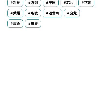
科技
系列
美国
芯片
苹果
荣耀
谷歌
运营商
骁龙
高通
魅族