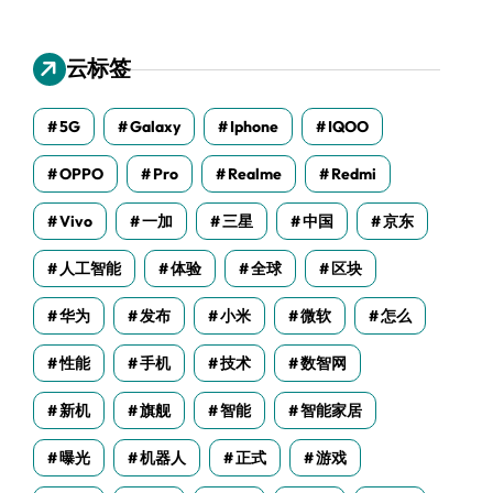
云标签
5G
Galaxy
Iphone
IQOO
OPPO
Pro
Realme
Redmi
Vivo
一加
三星
中国
京东
人工智能
体验
全球
区块
华为
发布
小米
微软
怎么
性能
手机
技术
数智网
新机
旗舰
智能
智能家居
曝光
机器人
正式
游戏