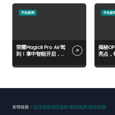
手机新闻
手机新
荣耀Magic8 Pro Air驾
揭秘OPP
到！掌中智能开启，资
亮点，
讯秒抢先！
技巧攻
友情链接：
137手机网
51手机网
183手机网
131手机网