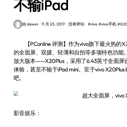
不输iPad
由 dawei
11 月 23, 2017
没有评论
#
vivo
#
vivo手机
#
X20
【PConline 评测】作为vivo旗下最火热的X系列机型，前段时间发布的X20融汇了时下最流行
的全面屏、双摄、轻薄和自拍等多项特色功能。自
放大版本——X20Plus，采用了6.43英寸
体验，甚至不输于iPad mini。至于vivo X
吧。
影音娱乐：