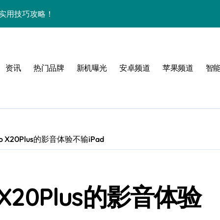
亲授实用技巧攻略！
玩机秘籍大放送！
速来抢先体验！
资讯
热门品牌
新机曝光
安卓频道
苹果频道
智
亮点速览不容错过！
速来围观！
智能科技新体验！
活，资讯随时掌控！
 X20Plus的影音体验不输iPad
优惠速抢不容错过！
，速来围观！
X20Plus的影音体验
开启，资讯秒抢先！