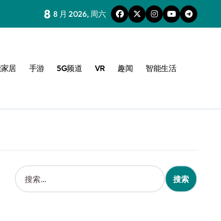
8
8 月 2026, 周六
能家居
手游
5G频道
VR
趣闻
智能生活
搜
索
：