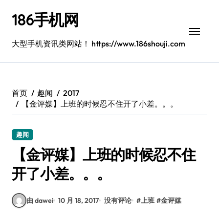
跳
186手机网
转
到
内
大型手机资讯类网站！ https://www.186shouji.com
容
首页
趣闻
2017
【金评媒】上班的时候忍不住开了小差。。。
趣闻
【金评媒】上班的时候忍不住
开了小差。。。
由 dawei
10 月 18, 2017
没有评论
#
上班
#
金评媒