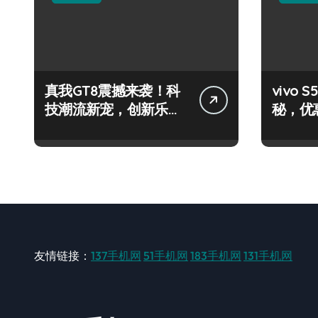
真我GT8震撼来袭！科
vivo
技潮流新宠，创新乐趣
秘，优
一触即发！
效必备
友情链接：
137手机网
51手机网
183手机网
131手机网