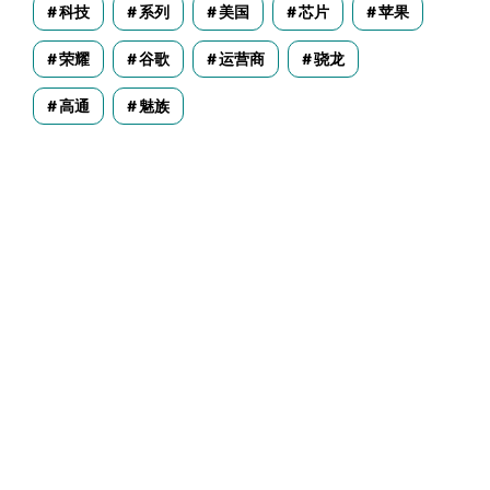
科技
系列
美国
芯片
苹果
荣耀
谷歌
运营商
骁龙
高通
魅族