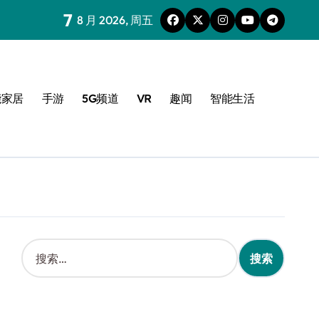
7
8 月 2026, 周五
能家居
手游
5G频道
VR
趣闻
智能生活
搜
索
：