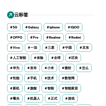
云标签
5G
Galaxy
Iphone
IQOO
OPPO
Pro
Realme
Redmi
Vivo
一加
三星
中国
京东
人工智能
体验
全球
区块
华为
发布
小米
微软
怎么
性能
手机
技术
数智网
新机
旗舰
智能
智能家居
曝光
机器人
正式
游戏