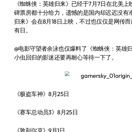
《蜘蛛侠：英雄归来》已经于7月7日在北美上
碑票房都十分给力，遗憾的是国内却迟迟没有
归来》会在8月18日上映，不过也仅仅是网传
有日。
@电影守望者余泳也仅爆料了《蜘蛛侠：英雄归
小虫回归的影迷还要再耐心等待一下了。
《极盗车神》8月25日
《赛车总动员3》8月25日
《敦刻尔克》9月1日