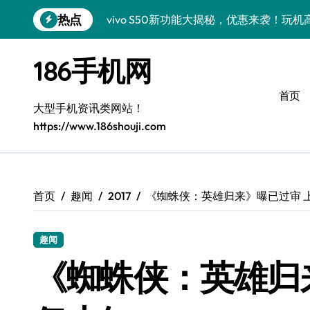
跳
热点
vivo S50新功能大揭秘，优惠来袭！玩
转
到
vivo S50 Pro mini：小机身大能量，
内
186手机网
容
小米17 Pro震撼来袭！超实用功能抢先
首页
三星Galaxy S26震撼来袭！创新黑科
大型手机资讯类网站！
https://www.186shouji.com
三星Galaxy Z Fold7抢先探秘！手机管
S25 Ultra颜值炸裂！定制主题潮翻天
Galaxy S24+惊艳上市，秒变手机美学高
首页
趣闻
2017
《蜘蛛侠：英雄归来》曝已过审 
S26+颜值暴增！三大美化技巧全公开
趣闻
Galaxy A56 5G登场，时尚旗舰新选择！
《蜘蛛侠：英雄归
真我GT8震撼来袭！科技潮流新宠，创新