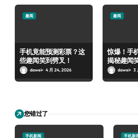
趣闻
趣闻
手机竟能预测彩票？这
惊爆！手
些趣闻笑到劈叉！
揭秘趣闻
握不住
dawei
4 月 24, 2026
dawei
3 
您错过了
手机新闻
手机新