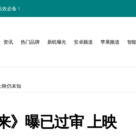
机高效必备！
一手掌控海量资讯！
揭秘，速来围观！
资讯
热门品牌
新机曝光
安卓频道
苹果频道
智
技，抢先体验未来手机！
家揭秘超炫新亮点
手！
上映仍未知
来》曝已过审 上映
乐趣一触即发！