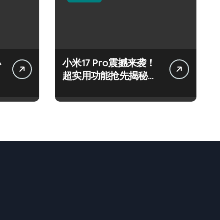
小
小米17 Pro震撼来袭！
超实用功能抢先揭秘，
速来围观！