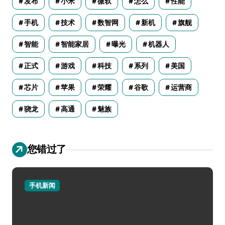
发布
小米
微软
怎么
性能
手机
技术
数智网
新机
旗舰
智能
智能家居
曝光
机器人
正式
游戏
科技
系列
美国
芯片
苹果
荣耀
谷歌
运营商
骁龙
高通
魅族
您错过了
手机新闻