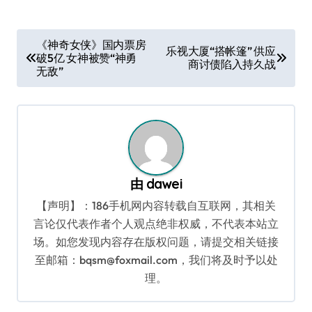
文
《神奇女侠》国内票房
乐视大厦“搭帐篷” 供应
破5亿 女神被赞“神勇
章
商讨债陷入持久战
无敌”
导
航
由
dawei
【声明】：186手机网内容转载自互联网，其相关
言论仅代表作者个人观点绝非权威，不代表本站立
场。如您发现内容存在版权问题，请提交相关链接
至邮箱：bqsm@foxmail.com，我们将及时予以处
理。