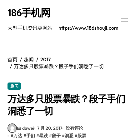
跳
186手机网
转
到
内
大型手机资讯类网站！ https://www.186shouji.com
容
首页
趣闻
2017
万达多只股票暴跌？段子手们洞悉了一切
趣闻
万达多只股票暴跌？段子手们
洞悉了一切
由 dawei
7 月 20, 2017
没有评论
#
万达
#
手们
#
暴跌
#
段子
#
洞悉
#
股票