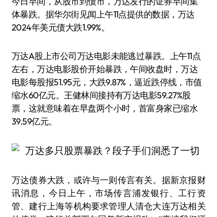
今日早间，从股市到债市，万达发行的证券早间集
体暴跌。据华尔街见闻上午11点提供的数据，万达
2024年美元债大跌1.99%。
万达A股上市公司万达电影未能逃过暴跌。上午11点
左右，万达电影股价开始暴跌，午间收盘时，万达
电影每股报51.95元，大跌9.87%，逼近跌停线，市值
缩水60亿元。王健林间接持有万达电影59.27%股
票，这就意味着在早盘两个小时，首富身家已缩水
39.59亿元。
万达债券大跌，或许与一则传言有关。据新京报财
讯消息，今日上午，市场传言浦发银行、工行资
管、建行上海等机构要求管理人清仓大连万达相关