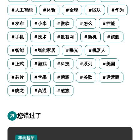
人工智能
体验
全球
区块
华为
发布
小米
微软
怎么
性能
手机
技术
数智网
新机
旗舰
智能
智能家居
曝光
机器人
正式
游戏
科技
系列
美国
芯片
苹果
荣耀
谷歌
运营商
骁龙
高通
魅族
您错过了
手机新闻