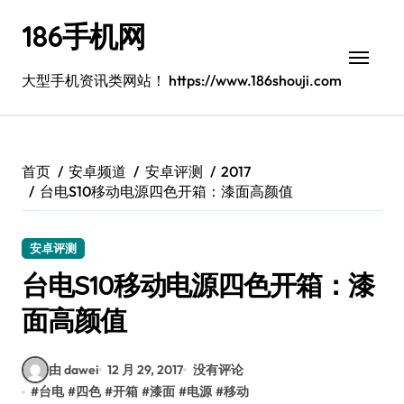
跳
186手机网
转
到
内
大型手机资讯类网站！ https://www.186shouji.com
容
首页
安卓频道
安卓评测
2017
台电S10移动电源四色开箱：漆面高颜值
安卓评测
台电S10移动电源四色开箱：漆
面高颜值
由 dawei
12 月 29, 2017
没有评论
#
台电
#
四色
#
开箱
#
漆面
#
电源
#
移动