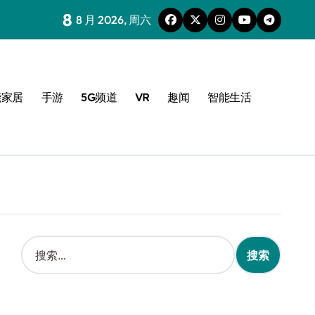
8
8 月 2026, 周六
能家居
手游
5G频道
VR
趣闻
智能生活
搜
索
：