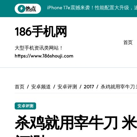
跳
热点
三星Galaxy Z Fold7震撼来袭，折叠屏
转
到
三星Galaxy Z Fold7来袭！创新科技，
内
186手机网
容
荣耀WIN RT资讯神器来袭！一手新鲜，
首页
荣耀WIN RT速递来袭！一机掌控，实用
大型手机资讯类网站！
https://www.186shouji.com
小米17震撼来袭！速览新动态，解锁超实
小米17 Ultra震撼来袭！前沿科技，一
OPPO Find X9震撼来袭！抢先揭秘新
首页
安卓频道
安卓评测
2017
杀鸡就用宰牛刀 
荣耀Magic8 RSR深度揭秘：新功能酷
安卓评测
华为nova 15 Ultra新功能解锁，限时
杀鸡就用宰牛刀 米