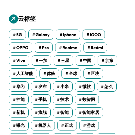
云标签
5G
Galaxy
Iphone
IQOO
OPPO
Pro
Realme
Redmi
Vivo
一加
三星
中国
京东
人工智能
体验
全球
区块
华为
发布
小米
微软
怎么
性能
手机
技术
数智网
新机
旗舰
智能
智能家居
曝光
机器人
正式
游戏