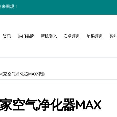
新巅峰等你体验！
掌中折叠新体验！
速握掌中！
资讯
热门品牌
新机曝光
安卓频道
苹果频道
智
资讯秒达你手！
用功能！
机掌控未来新体验！
机资讯与超实用功能
米家空气净化器MAX评测
炫，优惠多，速看评测！
优惠速抢不容错过！
家空气净化器MAX