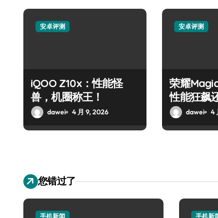
安卓评测
安卓评测
iQOO Z10x：性能怪
荣耀Magi
兽，机圈称王！
性能狂飙
顶？
dawei
4 月 9, 2026
dawei
4 
您错过了
手机新闻
手机新