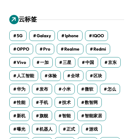
云标签
5G
Galaxy
Iphone
IQOO
OPPO
Pro
Realme
Redmi
Vivo
一加
三星
中国
京东
人工智能
体验
全球
区块
华为
发布
小米
微软
怎么
性能
手机
技术
数智网
新机
旗舰
智能
智能家居
曝光
机器人
正式
游戏