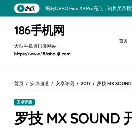
跳
热点
揭秘OPPO Find X9 Pro亮点，销售员
转
到
荣耀500 Pro MOLLY来袭！最新资讯+
内
186手机网
容
真我GT8 Pro驾到！特色功能全解析，
首页
vivo S50 Pro mini来袭！小屏旗舰，
大型手机资讯类网站！
https://www.186shouji.com
REDMI K90深度揭秘：超强配置亮点，
三星W26震撼来袭！速览资讯，畅享前沿
荣耀ROBOT PHONE，一键开启智能生
首页
安卓频道
安卓评测
2017
罗技 MX SOUN
华为nova 15 Ultra新功能解锁，限时
安卓评测
iPhone 17e震撼来袭！性能配置大升级
罗技 MX SOUND
荣耀Magic8 Pro Air驾到！掌中智能