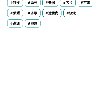
科技
系列
美国
芯片
苹果
荣耀
谷歌
运营商
骁龙
高通
魅族