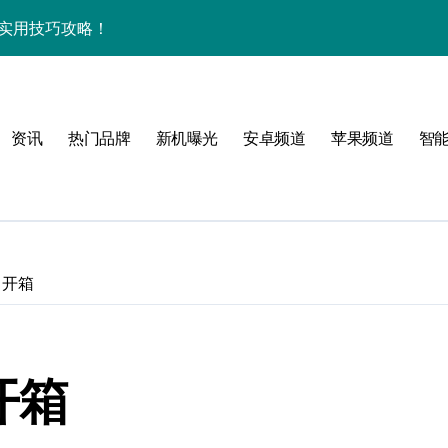
亲授实用技巧攻略！
玩机秘籍大放送！
速来抢先体验！
资讯
热门品牌
新机曝光
安卓频道
苹果频道
智
亮点速览不容错过！
速来围观！
智能科技新体验！
活，资讯随时掌控！
D 开箱
优惠速抢不容错过！
，速来围观！
 开箱
开启，资讯秒抢先！