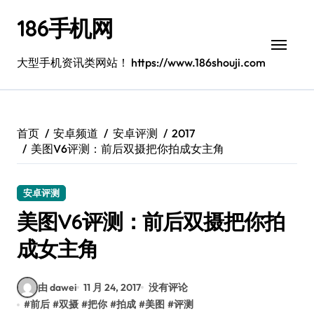
跳
186手机网
转
到
内
大型手机资讯类网站！ https://www.186shouji.com
容
首页
安卓频道
安卓评测
2017
美图V6评测：前后双摄把你拍成女主角
安卓评测
美图V6评测：前后双摄把你拍
成女主角
由 dawei
11 月 24, 2017
没有评论
#
前后
#
双摄
#
把你
#
拍成
#
美图
#
评测