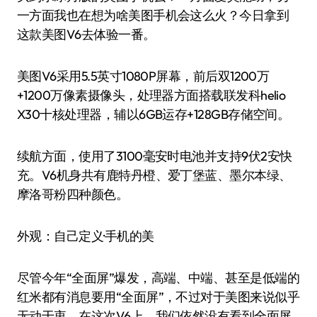
一方面我也在想为啥美图手机会这么火？今日拿到
这款美图V6去体验一番。
美图V6采用5.5英寸1080P屏幕，前后双1200万
+1200万像素摄像头，处理器方面搭载联发科helio
X30十核处理器，辅以6GB运存+128GB存储空间。
续航方面，使用了3100毫安时电池并支持9伏2安快
充。V6机身共有鹿特丹橙、爱丁堡蓝、墨尔本绿、
摩洛哥粉四种颜色。
外观：自己定义·手机的美
尽管今年“全面屏”爆发，高端、中端、甚至是低端的
红米都有消息要用“全面屏”，不过对于美图来说似乎
无动于衷，在这次V6上，我们依然没有看到全面屏