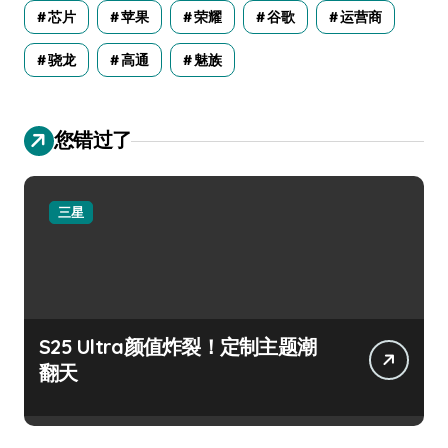
芯片
苹果
荣耀
谷歌
运营商
骁龙
高通
魅族
您错过了
三星
S25 Ultra颜值炸裂！定制主题潮
翻天