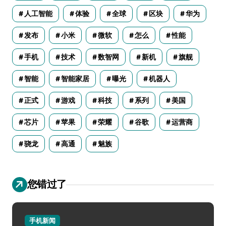
人工智能
体验
全球
区块
华为
发布
小米
微软
怎么
性能
手机
技术
数智网
新机
旗舰
智能
智能家居
曝光
机器人
正式
游戏
科技
系列
美国
芯片
苹果
荣耀
谷歌
运营商
骁龙
高通
魅族
您错过了
手机新闻