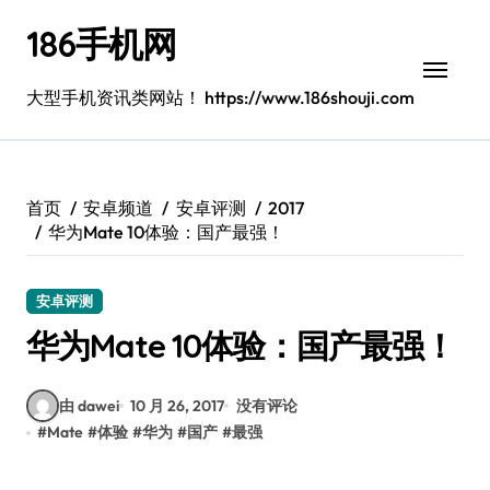
跳
186手机网
转
到
内
大型手机资讯类网站！ https://www.186shouji.com
容
首页
安卓频道
安卓评测
2017
华为Mate 10体验：国产最强！
安卓评测
华为Mate 10体验：国产最强！
由 dawei
10 月 26, 2017
没有评论
#
Mate
#
体验
#
华为
#
国产
#
最强