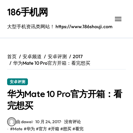
跳
186手机网
转
到
内
大型手机资讯类网站！ https://www.186shouji.com
容
首页
安卓频道
安卓评测
2017
华为Mate 10 Pro官方开箱：看完想买
安卓评测
华为Mate 10 Pro官方开箱：看
完想买
由 dawei
10 月 24, 2017
没有评论
#
Mate
#
华为
#
官方
#
开箱
#
想买
#
看完