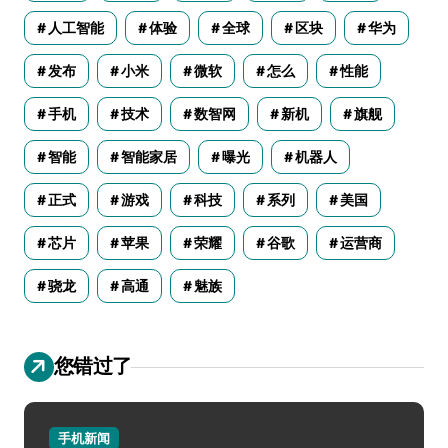
人工智能
体验
全球
区块
华为
发布
小米
微软
怎么
性能
手机
技术
数智网
新机
旗舰
智能
智能家居
曝光
机器人
正式
游戏
科技
系列
美国
芯片
苹果
荣耀
谷歌
运营商
骁龙
高通
魅族
您错过了
手机新闻