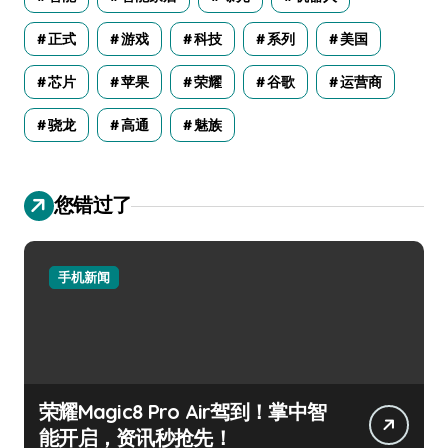
正式
游戏
科技
系列
美国
芯片
苹果
荣耀
谷歌
运营商
骁龙
高通
魅族
您错过了
手机新闻
荣耀Magic8 Pro Air驾到！掌中智
能开启，资讯秒抢先！