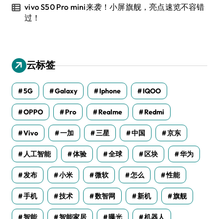
vivo S50 Pro mini来袭！小屏旗舰，亮点速览不容错
过！
云标签
5G
Galaxy
Iphone
IQOO
OPPO
Pro
Realme
Redmi
Vivo
一加
三星
中国
京东
人工智能
体验
全球
区块
华为
发布
小米
微软
怎么
性能
手机
技术
数智网
新机
旗舰
智能
智能家居
曝光
机器人