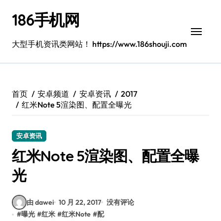
跳
186手机网
转
到
内
大型手机资讯类网站！ https://www.186shouji.com
容
首页
安卓频道
安卓资讯
2017
红米Note 5渲染图、配置全曝光
安卓资讯
红米Note 5渲染图、配置全曝
光
由 dawei
10 月 22, 2017
没有评论
#
曝光
#
红米
#
红米Note
#
配